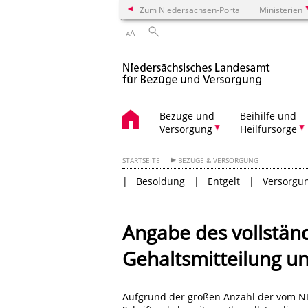
Zum Niedersachsen-Portal
Ministerien
A
A
Bezüge und
Beihilfe und
Versorgung
Heilfürsorge
STARTSEITE
BEZÜGE & VERSORGUNG
Besoldung
Entgelt
Versorgu
Angabe des vollstän
Gehaltsmitteilung un
Aufgrund der großen Anzahl der vom NLB