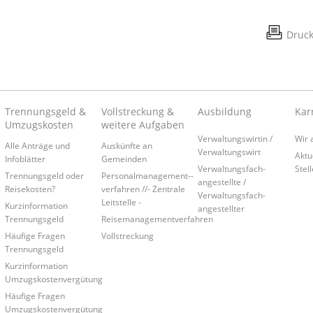
Druc
Trennungsgeld &
Vollstreckung &
Ausbildung
Kar
Umzugskosten
weitere Aufgaben
Verwaltungswirtin /
Wir 
Alle Anträge und
Auskünfte an
Verwaltungswirt
Aktu
Infoblätter
Gemeinden
Verwaltungsfach-
Stel
Trennungsgeld oder
Personalmanagement-­
angestellte /
Reisekosten?
verfahren //- Zentrale
Verwaltungsfach-
Leitstelle -
Kurzinformation
angestellter
Trennungsgeld
Reisemanagementverfahren
Häufige Fragen
Vollstreckung
Trennungsgeld
Kurzinformation
Umzugskostenvergütung
Häufige Fragen
Umzugskostenvergütung