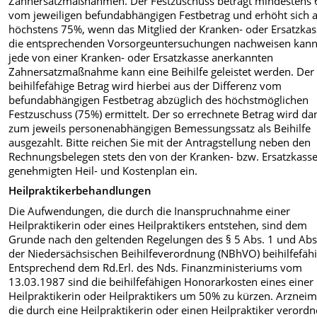
Zahnersatzmaßnahmen. Der Festzuschuss beträgt mindestens
vom jeweiligen befundabhängigen Festbetrag und erhöht sich 
höchstens 75%, wenn das Mitglied der Kranken- oder Ersatzkas
die entsprechenden Vorsorgeuntersuchungen nachweisen kann
jede von einer Kranken- oder Ersatzkasse anerkannten
Zahnersatzmaßnahme kann eine Beihilfe geleistet werden. Der
beihilfefähige Betrag wird hierbei aus der Differenz vom
befundabhängigen Festbetrag abzüglich des höchstmöglichen
Festzuschuss (75%) ermittelt. Der so errechnete Betrag wird da
zum jeweils personenabhängigen Bemessungssatz als Beihilfe
ausgezahlt. Bitte reichen Sie mit der Antragstellung neben den
Rechnungsbelegen stets den von der Kranken- bzw. Ersatzkass
genehmigten Heil- und Kostenplan ein.
Heilpraktikerbehandlungen
Die Aufwendungen, die durch die Inanspruchnahme einer
Heilpraktikerin oder eines Heilpraktikers entstehen, sind dem
Grunde nach den geltenden Regelungen des § 5 Abs. 1 und Abs
der Niedersächsischen Beihilfeverordnung (NBhVO) beihilfefähi
Entsprechend dem Rd.Erl. des Nds. Finanzministeriums vom
13.03.1987 sind die beihilfefähigen Honorarkosten eines einer
Heilpraktikerin oder Heilpraktikers um 50% zu kürzen. Arzneimi
die durch eine Heilpraktikerin oder einen Heilpraktiker verordn