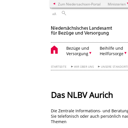
Zum Niedersachsen-Portal
Ministerien
A
A
Bezüge und
Beihilfe und
Versorgung
Heilfürsorge
STARTSEITE
WIR ÜBER UNS
UNSERE STANDORT
Das NLBV Aurich
Die Zentrale Informations- und Beratungs
Sie telefonisch oder auch persönlich n
Themen