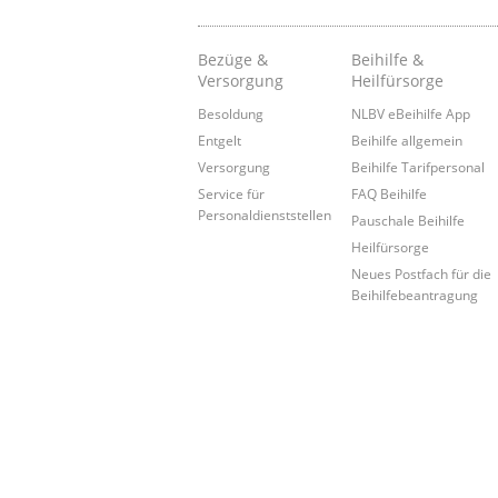
Bezüge &
Beihilfe &
Versorgung
Heilfürsorge
Besoldung
NLBV eBeihilfe App
Entgelt
Beihilfe allgemein
Versorgung
Beihilfe Tarifpersonal
Service für
FAQ Beihilfe
Personaldienststellen
Pauschale Beihilfe
Heilfürsorge
Neues Postfach für die
Beihilfebeantragung