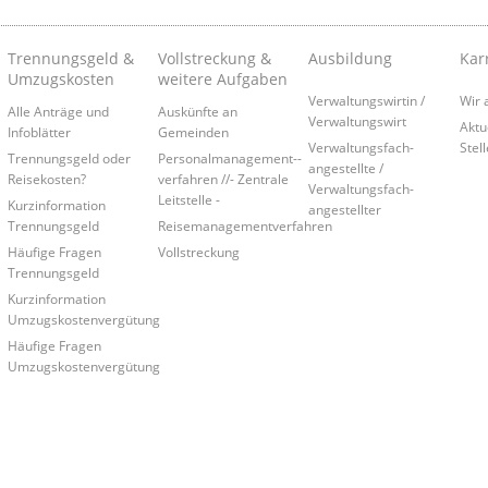
Trennungsgeld &
Vollstreckung &
Ausbildung
Kar
Umzugskosten
weitere Aufgaben
Verwaltungswirtin /
Wir 
Alle Anträge und
Auskünfte an
Verwaltungswirt
Aktu
Infoblätter
Gemeinden
Verwaltungsfach-
Stel
Trennungsgeld oder
Personalmanagement-­
angestellte /
Reisekosten?
verfahren //- Zentrale
Verwaltungsfach-
Leitstelle -
Kurzinformation
angestellter
Trennungsgeld
Reisemanagementverfahren
Häufige Fragen
Vollstreckung
Trennungsgeld
Kurzinformation
Umzugskostenvergütung
Häufige Fragen
Umzugskostenvergütung