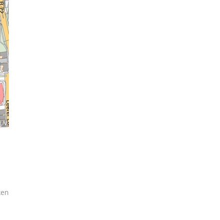
LN
ken