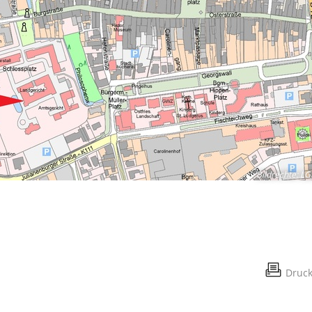
Bildrechte
:
LG
Druc