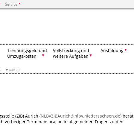
Service
Suchen
Trennungsgeld und
Vollstreckung und
Ausbildung
Umzugskosten
weitere Aufgaben
E
AURICH
stelle (ZIB) Aurich (
NLBVZIBAurich@nlbv.niedersachsen.de
) berät
ach vorheriger Terminabsprache in allgemeinen Fragen zu den