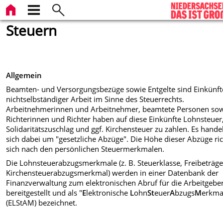
Steuern
Allgemein
Beamten- und Versorgungsbezüge sowie Entgelte sind Einkünft
nichtselbständiger Arbeit im Sinne des Steuerrechts.
Arbeitnehmerinnen und Arbeitnehmer, beamtete Personen so
Richterinnen und Richter haben auf diese Einkünfte Lohnsteuer
Solidaritätszuschlag und ggf. Kirchensteuer zu zahlen. Es hande
sich dabei um "gesetzliche Abzüge". Die Höhe dieser Abzüge ric
sich nach den persönlichen Steuermerkmalen.
Die Lohnsteuerabzugsmerkmale (z. B. Steuerklasse, Freibeträge
Kirchensteuerabzugsmerkmal) werden in einer Datenbank der
Finanzverwaltung zum elektronischen Abruf für die Arbeitgebe
bereitgestellt und als "
E
lektronische
L
ohn
St
euer
A
bzugs
M
erkma
(ELStAM) bezeichnet.