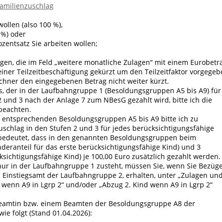
amilienzuschlag
wollen (also 100 %),
 %) oder
entsatz Sie arbeiten wollen;
lagen, die im Feld „weitere monatliche Zulagen“ mit einem Eurobetr
iner Teilzeitbeschäftigung gekürzt um den Teilzeitfaktor vorgege
hner den eingegebenen Betrag nicht weiter kürzt.
s, der in der Laufbahngruppe 1 (Besoldungsgruppen A5 bis A9) für
 und 3 nach der Anlage 7 zum NBesG gezahlt wird, bitte ich die
beachten.
 entsprechenden Besoldungsgruppen A5 bis A9 bitte ich zu
uschlag in den Stufen 2 und 3 für jedes berücksichtigungsfähige
 bedeutet, dass in den genannten Besoldungsgruppen beim
nderanteil für das erste berücksichtigungsfähige Kind) und 3
ksichtigungsfähige Kind) je 100,00 Euro zusätzlich gezahlt werden.
ur in der Laufbahngruppe 1 zusteht, müssen Sie, wenn Sie Bezüg
 Einstiegsamt der Laufbahngruppe 2, erhalten, unter „Zulagen un
 wenn A9 in Lgrp 2“ und/oder „Abzug 2. Kind wenn A9 in Lgrp 2“
r Beamtin bzw. einem Beamten der Besoldungsgruppe A8 der
ie folgt (Stand 01.04.2026):