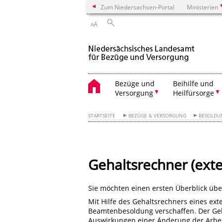
Zum Niedersachsen-Portal
Ministerien
A
A
Bezüge und
Beihilfe und
Versorgung
Heilfürsorge
STARTSEITE
BEZÜGE & VERSORGUNG
BESOLDU
Gehaltsrechner (exte
Sie möchten einen ersten Überblick übe
Mit Hilfe des Gehaltsrechners eines ext
Beamtenbesoldung verschaffen. Der Geha
Auswirkungen einer Änderung der Arbeit