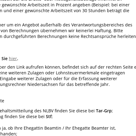
 gewünschte Arbeitszeit in Prozent angeben (Beispiel: bei einer
n und einer gewünschte Arbeitszeit von 30 Stunden beträgt die
hner um ein Angebot außerhalb des Verantwortungsbereiches des
it von Berechnungen übernehmen wir keinerlei Haftung. Bitte
nen durchgeführten Berechnungen keine Rechtsansprüche herleiten
 Sie
hier
.
über den Link aufrufen können, befindet sich auf der rechten Seite 
keine weiteren Zulagen oder Lohnsteuermerkmale eingetragen
 Eingabe weiterer Zulagen oder für die Erfassung weiterer
ngsrechner Niedersachsen für das betreffende Jahr.
tte
Gehaltsmitteilung des NLBV finden Sie diese bei
Tar-Grp
;
ng finden Sie diese bei
Stf
;
 ja, ob Ihre Ehegattin Beamtin / Ihr Ehegatte Beamter ist,
orhanden;