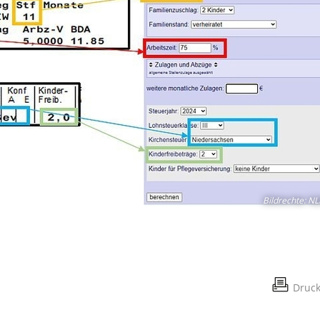
Bildrechte
:
NL
Druc