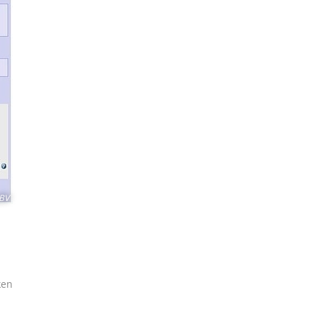
BV
ken