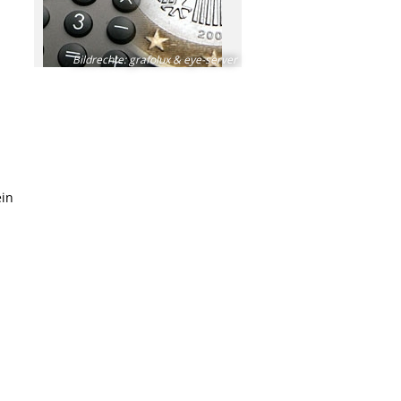
Bildrechte
:
grafolux & eye-server
ein