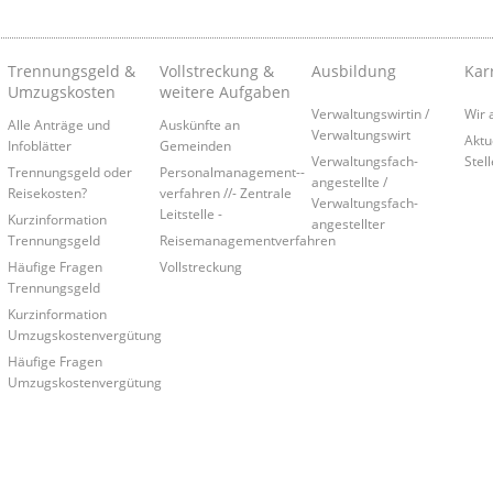
Trennungsgeld &
Vollstreckung &
Ausbildung
Kar
Umzugskosten
weitere Aufgaben
Verwaltungswirtin /
Wir 
Alle Anträge und
Auskünfte an
Verwaltungswirt
Aktu
Infoblätter
Gemeinden
Verwaltungsfach-
Stel
Trennungsgeld oder
Personalmanagement-­
angestellte /
Reisekosten?
verfahren //- Zentrale
Verwaltungsfach-
Leitstelle -
Kurzinformation
angestellter
Trennungsgeld
Reisemanagementverfahren
Häufige Fragen
Vollstreckung
Trennungsgeld
Kurzinformation
Umzugskostenvergütung
Häufige Fragen
Umzugskostenvergütung