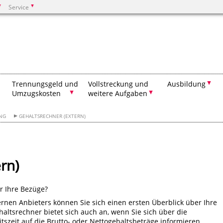
Service
Suchen
Trennungsgeld und
Vollstreckung und
Ausbildung
Umzugskosten
weitere Aufgaben
NG
GEHALTSRECHNER (EXTERN)
rn)
r Ihre Bezüge?
ernen Anbieters können Sie sich einen ersten Überblick über Ihre
ltsrechner bietet sich auch an, wenn Sie sich über die
szeit auf die Brutto- oder Nettogehaltsbeträge informieren